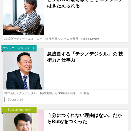
はきたえられる
株式会社ディー・エヌ・エー 執行役員 システム本部長 Hideo Kimura
エンジニア職場レポート
急成長する「テクノデジタル」の 技
術力と仕事力
株式会社テクノデジタル 取締役副社長 SS事業部部長 岸 泰造
Sponsored
Special Interview
自分につくれない理由はない。だか
らRubyをつくった