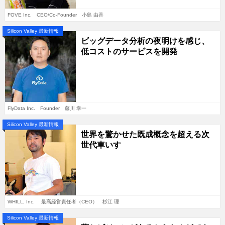
FOVE Inc. CEO/Co-Founder 小島 由香
Silicon Valley 最新情報
ビッグデータ分析の夜明けを感じ、
低コストのサービスを開発
FlyData Inc. Founder 藤川 幸一
Silicon Valley 最新情報
世界を驚かせた既成概念を超える次
世代車いす
WHILL, Inc. 最高経営責任者（CEO） 杉江 理
Silicon Valley 最新情報