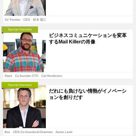
SV Frontier CEO 鈴木 陽三
Special Interview
ビジネスコミュニケーションを変革
するMail Killerの肖像
Slack Co-founder CTO Cal Henderson
Special Interview
だれにも負けない情熱がイノベーシ
ョンを創りだす
Box CEO,Co-founder＆Chairman Aaron Levie