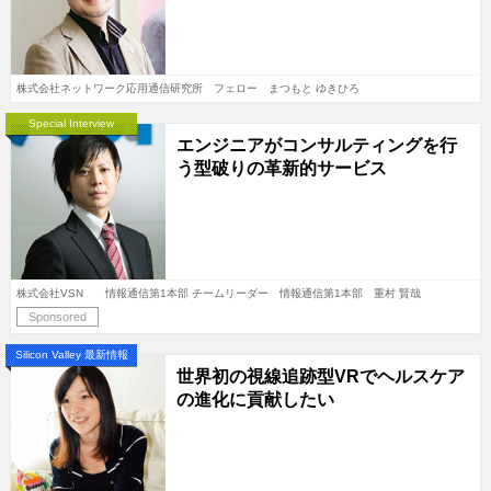
株式会社ネットワーク応用通信研究所 フェロー まつもと ゆきひろ
Special Interview
エンジニアがコンサルティングを行
う型破りの革新的サービス
株式会社VSN 情報通信第1本部 チームリーダー 情報通信第1本部 重村 賢哉
Sponsored
Silicon Valley 最新情報
世界初の視線追跡型VRでヘルスケア
の進化に貢献したい