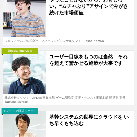
い。❝ムチャぶり❞アサインでみがき
続けた市場価値
ウルシステムズ株式会社 マネージングコンサルタント Takao Komiya
Special Interview
ユーザー目線をもつのは当然 それ
を超えて驚かせる施策が大事です
株式会社ミクシィ XFLAG事業本部 ゲーム開発室 室長 / モンスト事業本部 開発室 室長
Tatsuma Murase
エンジニア職場レポート
基幹システムの世界にクラウドを い
ち早くもち込む