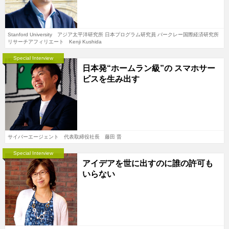
Stanford University アジア太平洋研究所 日本プログラム研究員 バークレー国際経済研究所
リサーチアフィリエート Kenji Kushida
Special Interview
日本発“ホームラン級”の スマホサー
ビスを生み出す
サイバーエージェント 代表取締役社長 藤田 晋
Special Interview
アイデアを世に出すのに誰の許可も
いらない