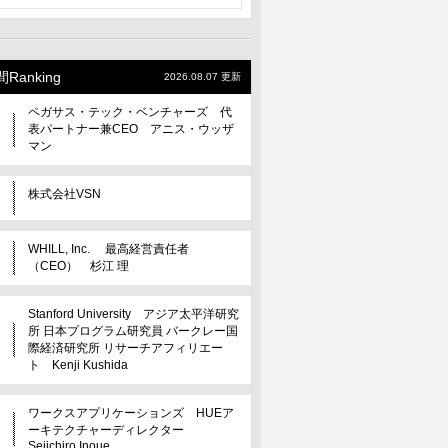
Ranking
2026.08.07 更新
ペガサス・テック・ベンチャーズ 代
表パートナー兼CEO アニス・ウッザ
マン
株式会社VSN
WHILL, Inc. 最高経営責任者
（CEO） 杉江 理
Stanford University アジア太平洋研究
所 日本プログラム研究員 バークレー国
際経済研究所 リサーチアフィリエー
ト Kenji Kushida
ワークスアプリケーションズ HUEア
ーキテクチャーディレクター
Seiichiro Inoue