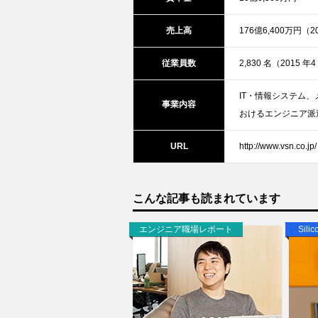
売上高
176億6,400万円（
従業員数
2,830 名（2015 年
IT・情報システム
事業内容
おけるエンジニア派
URL
http://www.vsn.co.jp/
こんな記事も読まれています
エンジニア職場レポート
Sili