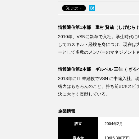
情報通信第1本部 重村 賢哉（しげむら
2010年、VSNに新卒で入社。学生時
してのスキル・経験を身につけ、現在は大
ーとして多数のメンバーのマネジメント
情報通信第2本部 ギルベル 三佳（ ぎる
2013年にIT 未経験でVSN に中途
術力はもちろんのこと、持ち前のホスピ
決に大きく貢献している。
企業情報
設立
2004年2月
資本金
10億6,300万円